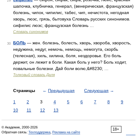
29
шапочка, клубничка, генерал, (венерическая, французская)
болезнь, чипок, чипилис, табес, чип, нечистота, негодная
хворь, люэс, грязь, бытовуха Словарь русских синонимов.
сифилис люэс; французская болезнь …
Словарь синонимов
БОЛЬ
— жен. болезнь, болесть, хворь, хвороба, хворость,
30
недужина, недуг, немочь, немощь, немогута, скорбь
(телесная), хиль, хилина, боля, нездоровье. Его боль
держит, он лежит в боли. Какая боль у него? Боль ходит,
повальные болезни. Дай боли волю,&#8230; …
Толковый словарь Даля
Страницы
←
Предыдущая
Следующая
→
1
2
3
4
5
6
7
8
9
10
11
12
13
© Академик, 2000-2026
18+
Обратная связь:
Техподдержка
,
Реклама на сайте