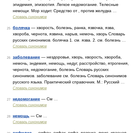
эпидемия, эпизоотия. Легкое недомогание. Телесные
немощи. Мор ходит. Средство от , против желудка …
Словарь синонимов
болячка
— хворость, болезнь, ранка, язвочка, язва,
25
хвороба, чернота, язвина, нарыв, немочь, хворь Словарь
русских синонимов. болячка 1. см. язва. 2. см. болезнь …
Словарь синонимов
заболевание
— нездоровье, хворь, хворость, хвороба,
26
немочь, эндемия, немощь, недуг, расстройство, ятрогения,
чернота, недомогание, болезнь Словарь русских
синонимов. заболевание см. болезнь Словарь синонимов
русского языка. Практический справочник. М.: Русский …
Словарь синонимов
недомогание
— См …
27
Словарь синонимов
немощь
— См …
28
Словарь синонимов
сифилис
— сифон, сифак, сифа, розочка, люис, красная