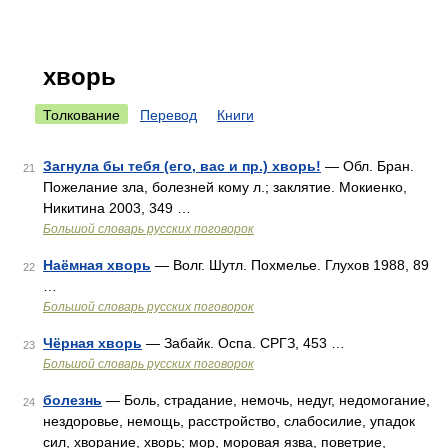
хворь
Толкование
Перевод
Книги
Загнула бы тебя (его, вас и пр.) хворь!
— Обл. Бран.
21
Пожелание зла, болезней кому л.; заклятие. Мокиенко,
Никитина 2003, 349 …
Большой словарь русских поговорок
Наёмная хворь
— Волг. Шутл. Похмелье. Глухов 1988, 89
22
…
Большой словарь русских поговорок
Чёрная хворь
— Забайк. Оспа. СРГЗ, 453 …
23
Большой словарь русских поговорок
болезнь
— Боль, страдание, немочь, недуг, недомогание,
24
нездоровье, немощь, расстройство, слабосилие, упадок
сил, хворание, хворь; мор, моровая язва, поветрие,